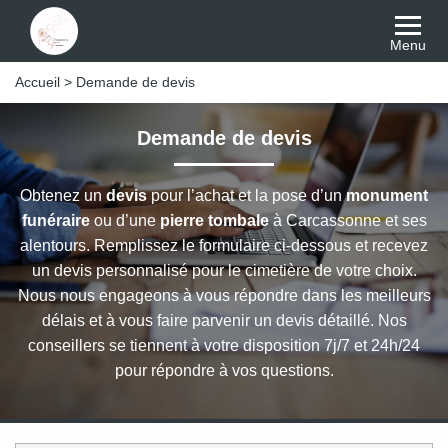
Menu
Accueil
>
Demande de devis
Demande de devis
Obtenez un
devis
pour l’achat et la pose d’un
monument
funéraire
ou d’une
pierre tombale
à Carcassonne et ses
alentours. Remplissez le formulaire ci-dessous et recevez
un devis personnalisé pour le cimetière de votre choix.
Nous nous engageons à vous répondre dans les meilleurs
délais et à vous faire parvenir un devis détaillé. Nos
conseillers se tiennent à votre disposition 7j/7 et 24h/24
pour répondre à vos questions.