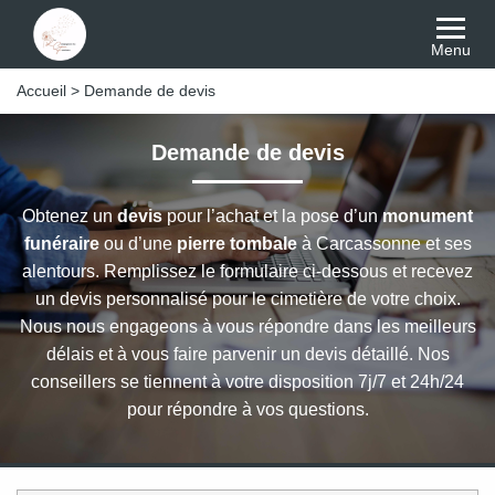
Menu
Accueil
>
Demande de devis
Demande de devis
Obtenez un
devis
pour l’achat et la pose d’un
monument
funéraire
ou d’une
pierre tombale
à Carcassonne et ses
alentours. Remplissez le formulaire ci-dessous et recevez
un devis personnalisé pour le cimetière de votre choix.
Nous nous engageons à vous répondre dans les meilleurs
délais et à vous faire parvenir un devis détaillé. Nos
conseillers se tiennent à votre disposition 7j/7 et 24h/24
pour répondre à vos questions.