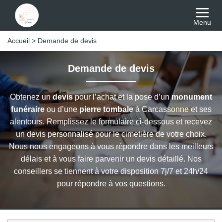
Menu
Accueil
>
Demande de devis
Demande de devis
Obtenez un
devis
pour l’achat et la pose d’un
monument
funéraire
ou d’une
pierre tombale
à Carcassonne et ses
alentours. Remplissez le formulaire ci-dessous et recevez
un devis personnalisé pour le cimetière de votre choix.
Nous nous engageons à vous répondre dans les meilleurs
délais et à vous faire parvenir un devis détaillé. Nos
conseillers se tiennent à votre disposition 7j/7 et 24h/24
pour répondre à vos questions.