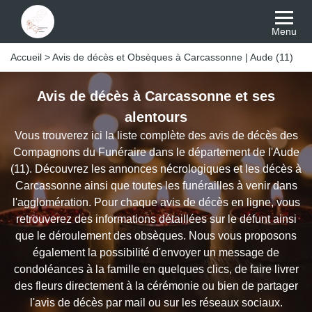
Menu
Accueil
>
Avis de décès et Obsèques à Carcassonne | Aude (11)
Avis de décès à Carcassonne et ses
alentours
Vous trouverez ici la liste complète des avis de décès des
Compagnons du Funéraire dans le département de l'Aude
(11). Découvrez les annonces nécrologiques et les décès à
Carcassonne ainsi que toutes les funérailles à venir dans
l'agglomération. Pour chaque avis de décès en ligne, vous
retrouverez des informations détaillées sur le défunt ainsi
que le déroulement des obsèques. Nous vous proposons
également la possibilité d'envoyer un message de
condoléances à la famille en quelques clics, de faire livrer
des fleurs directement à la cérémonie ou bien de partager
l'avis de décès par mail ou sur les réseaux sociaux.