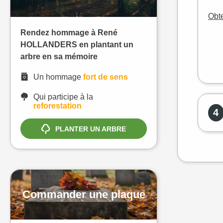
Obte
Rendez hommage à René
HOLLANDERS en plantant un
arbre en sa mémoire
Un hommage
fort de sens
Qui participe à la
reforestation
4
PLANTER UN ARBRE
Commander une plaque