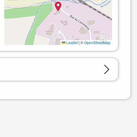
Leaflet
|
©
OpenStreetMap