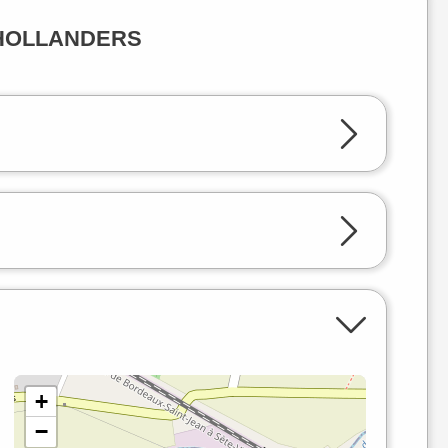
né HOLLANDERS
+
−